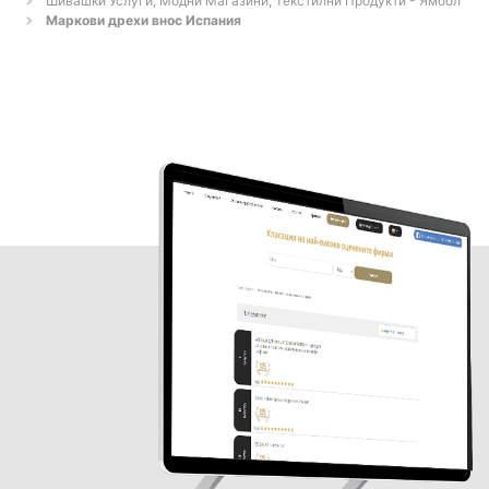
Шивашки Услуги, Модни Магазини, Текстилни Продукти - Ямбол
Маркови дрехи внос Испания