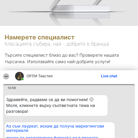
Намерете специалист
Класацията събира, най - добрите в бранша.
Търсите специалист близо до вас? Проверете нашата
търсачка. Използвайте само най-добрите услуги!
ОРЛИ Текстил
Live chat
Търсене
10:59
Здравейте, радваме се да ви помогнем! 🙂
Моля, кликнете върху съответната тема на
разговора!
Аз съм лауреат, искам да получа маркетингови
Организатор на
Класация
Контакти
материали
класиране
Победители
Контакти
Beautiful Company S.R.L.
Списък на
искам да регистрирам фирмата си в проекта