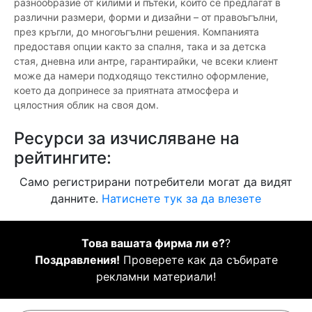
разнообразие от килими и пътеки, които се предлагат в
различни размери, форми и дизайни – от правоъгълни,
през кръгли, до многоъгълни решения. Компанията
предоставя опции както за спалня, така и за детска
стая, дневна или антре, гарантирайки, че всеки клиент
може да намери подходящо текстилно оформление,
което да допринесе за приятната атмосфера и
цялостния облик на своя дом.
Ресурси за изчисляване на
рейтингите:
Само регистрирани потребители могат да видят
данните.
Натиснете тук за да влезете
Това вашата фирма ли е?
?
Поздравления!
Проверете как да събирате
рекламни материали!