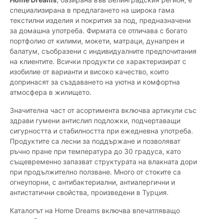
специализирана в предлагането на широка гама
текстилни изделия и покрития за под, предназначени
за домашна употреба. Фирмата се отличава с богато
портфолио от килими, мокети, матраци, дунапрен и
балатум, съобразени с индивидуалните предпочитания
на клиентите. Всички продукти се характеризират с
изобилие от варианти и високо качество, които
допринасят за създаването на уютна и комфортна
атмосфера в жилището.
Значителна част от асортимента включва артикули със
здрави гумени антислип подложки, подчертаващи
сигурността и стабилността при ежедневна употреба.
Продуктите са лесни за поддържане и позволяват
ръчно пране при температура до 30 градуса, като
същевременно запазват структурата на влакната дори
при продължително ползване. Много от стоките са
огнеупорни, с антибактериални, антиалергични и
антистатични свойства, произведени в Турция.
Каталогът на Home Dreams включва впечатляващо