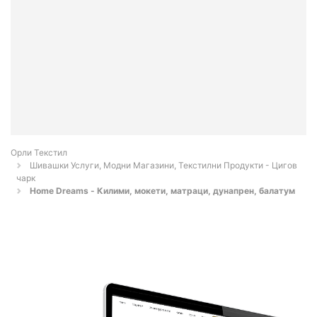
Орли Текстил
Шивашки Услуги, Модни Магазини, Текстилни Продукти - Цигов
чарк
Home Dreams - Килими, мокети, матраци, дунапрен, балатум