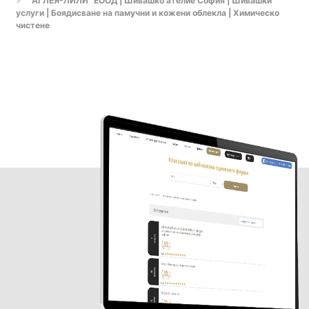
"АГЛЕЯ-ЛИЛИ" ЕООД | Шивашко ателие София | Шивашки
услуги | Боядисване на памучни и кожени облекла | Химическо
чистене