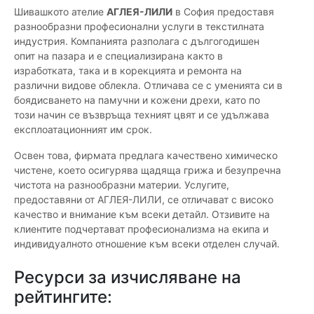
Шивашкото ателие
АГЛЕЯ-ЛИЛИ
в София предоставя
разнообразни професионални услуги в текстилната
индустрия. Компанията разполага с дългогодишен
опит на пазара и е специализирана както в
изработката, така и в корекцията и ремонта на
различни видове облекла. Отличава се с уменията си в
боядисването на памучни и кожени дрехи, като по
този начин се възвръща техният цвят и се удължава
експлоатационният им срок.
Освен това, фирмата предлага качествено химическо
чистене, което осигурява щадяща грижа и безупречна
чистота на разнообразни материи. Услугите,
предоставяни от АГЛЕЯ-ЛИЛИ, се отличават с високо
качество и внимание към всеки детайл. Отзивите на
клиентите подчертават професионализма на екипа и
индивидуалното отношение към всеки отделен случай.
Ресурси за изчисляване на
рейтингите: