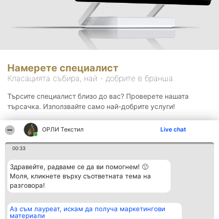
Намерете специалист
Класацията събира, най - добрите в бранша.
Търсите специалист близо до вас? Проверете нашата
търсачка. Използвайте само най-добрите услуги!
ОРЛИ Текстил
Live chat
Търсене
00:33
Здравейте, радваме се да ви помогнем! 🙂
Моля, кликнете върху съответната тема на
разговора!
Аз съм лауреат, искам да получа маркетингови
Организатор на
Класация
Контакти
материали
класиране
Победители
Контакти