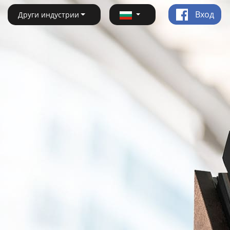
Вход
Други индустрии