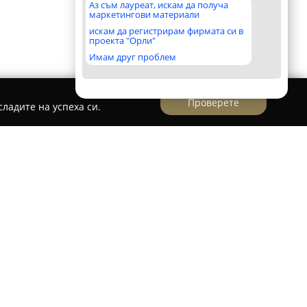
Аз съм лауреат, искам да получа
маркетингови материали
искам да регистрирам фирмата си в
проекта "Орли"
Имам друг проблем
Проверете
ладите на успеха си.
ит в областта на брандирането и щамповането
ни продукти. В началото фирмата започва
рен метод, но с течение на времето и
рява своите възможности. Днес фирмата
ярни печатни технологии, като реализира