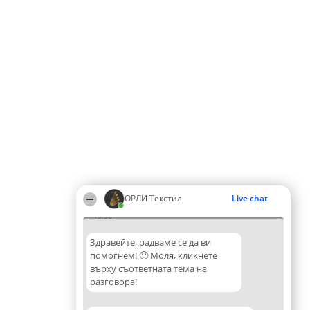
ОРЛИ Текстил
Live chat
13:58
Здравейте, радваме се да ви
помогнем! 🙂 Моля, кликнете
върху съответната тема на
разговора!