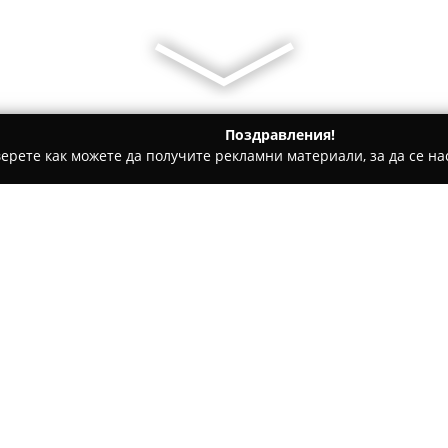
Поздравления!
ерете как можете да получите рекламни материали, за да се нас
ни, Текстилни Продукти - София
ТеРИГ
Относно компанията:
ТеРИГ
е компания с богат оп
върху текстилни и нетекстил
скромно с един термотрансфе
натрупаните познания разши
Покажи повече >>
предлага почти всички попул