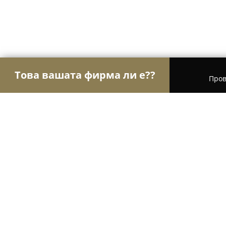
Това вашата фирма ли е??
Пров
Орли Текстил
Шивашки Услуги, Модни Магази
ТеРИГ