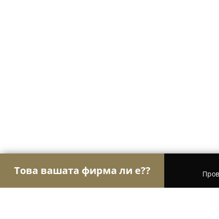
Това вашата фирма ли е??
Пров
Орли Текстил
Шивашки Услуги, Модни Магази