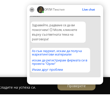
ОРЛИ Текстил
Live chat
00:23
Здравейте, радваме се да ви
помогнем! 🙂 Моля, кликнете
върху съответната тема на
разговора!
Аз съм лауреат, искам да получа
маркетингови материали
искам да регистрирам фирмата си в
проекта "Орли"
Имам друг проблем
Проверете
ладите на успеха си.