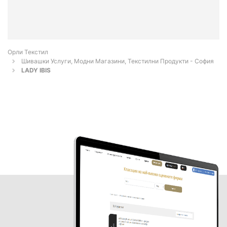
Орли Текстил
Шивашки Услуги, Модни Магазини, Текстилни Продукти - София
LADY IBIS