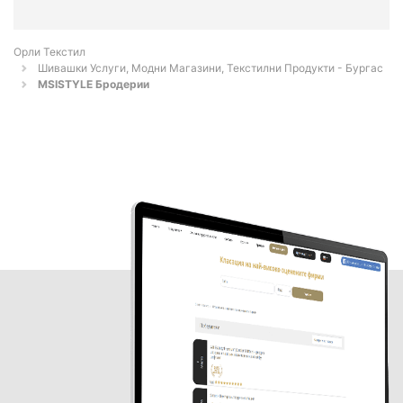
Орли Текстил
Шивашки Услуги, Модни Магазини, Текстилни Продукти - Бургас
MSISTYLE Бродерии