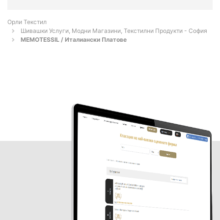
Орли Текстил
Шивашки Услуги, Модни Магазини, Текстилни Продукти - София
MEMOTESSIL / Италиански Платове