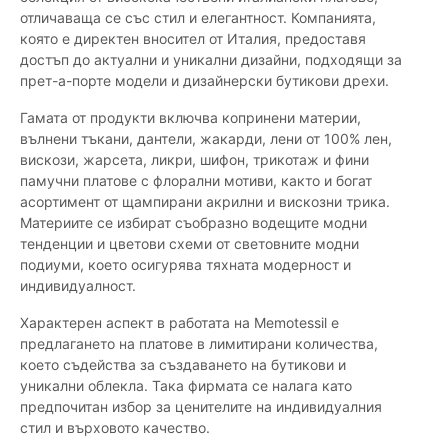
отличаваща се със стил и елегантност. Компанията,
която е директен вносител от Италия, предоставя
достъп до актуални и уникални дизайни, подходящи за
прет-а-порте модели и дизайнерски бутикови дрехи.
Гамата от продукти включва копринени материи,
вълнени тъкани, дантели, жакарди, лени от 100% лен,
вискози, жарсета, ликри, шифон, трикотаж и фини
памучни платове с флорални мотиви, както и богат
асортимент от щампирани акрилни и вискозни трика.
Материите се избират съобразно водещите модни
тенденции и цветови схеми от световните модни
подиуми, което осигурява тяхната модерност и
индивидуалност.
Характерен аспект в работата на Memotessil е
предлагането на платове в лимитирани количества,
което съдейства за създаването на бутикови и
уникални облекла. Така фирмата се налага като
предпочитан избор за ценителите на индивидуалния
стил и върховото качество.