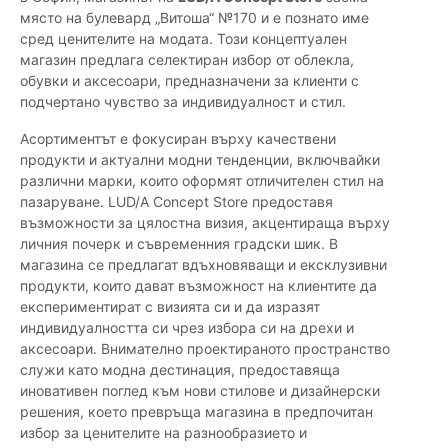
място на булевард „Витоша“ №170 и е познато име
сред ценителите на модата. Този концептуален
магазин предлага селектиран избор от облекла,
обувки и аксесоари, предназначени за клиенти с
подчертано чувство за индивидуалност и стил.
Асортиментът е фокусиран върху качествени
продукти и актуални модни тенденции, включвайки
различни марки, които оформят отличителен стил на
пазаруване. LUD/A Concept Store предоставя
възможности за цялостна визия, акцентираща върху
личния почерк и съвременния градски шик. В
магазина се предлагат вдъхновяващи и ексклузивни
продукти, които дават възможност на клиентите да
експериментират с визията си и да изразят
индивидуалността си чрез избора си на дрехи и
аксесоари. Внимателно проектираното пространство
служи като модна дестинация, предоставяща
иновативен поглед към нови стилове и дизайнерски
решения, което превръща магазина в предпочитан
избор за ценителите на разнообразието и