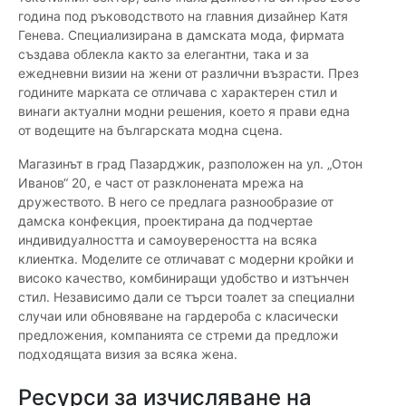
година под ръководството на главния дизайнер Катя
Генева. Специализирана в дамската мода, фирмата
създава облекла както за елегантни, така и за
ежедневни визии на жени от различни възрасти. През
годините марката се отличава с характерен стил и
винаги актуални модни решения, което я прави една
от водещите на българската модна сцена.
Магазинът в град Пазарджик, разположен на ул. „Отон
Иванов“ 20, е част от разклонената мрежа на
дружеството. В него се предлага разнообразие от
дамска конфекция, проектирана да подчертае
индивидуалността и самоувереността на всяка
клиентка. Моделите се отличават с модерни кройки и
високо качество, комбиниращи удобство и изтънчен
стил. Независимо дали се търси тоалет за специални
случаи или обновяване на гардероба с класически
предложения, компанията се стреми да предложи
подходящата визия за всяка жена.
Ресурси за изчисляване на