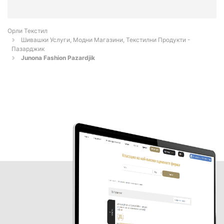
Орли Текстил
Шивашки Услуги, Модни Магазини, Текстилни Продукти -
Пазарджик
Junona Fashion Pazardjik