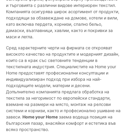
и търговията с различни видове интериорен текстил.
Компанията осигурява широк асортимент от продукти,
подходящи за обзавеждане на домове, хотели и вили,
като включва пердета, корнизи, спално бельо,
дамаски, възглавници, хавлии, както и покривки за
маси и легла.
Сред характерните черти на фирмата се открояват
високото качество на продуктите и модерният дизайн,
които са в крак със световните тенденции в
текстилната индустрия. Специалистите на Home your
Home предоставят професионални консултации и
индивидуализиран подход при избора на най-
подходящите модели, материи и десени.
Допълнително компанията предлага обработка на
текстила за негоримост по европейски стандарти,
вземане на размери на място, монтаж на релсови
системи и корнизи, както и професионално ушиване на
завеси.
Home your Home
заема водеща позиция на
българския пазар, внасяйки комфорт и естетика във
всяко пространство.