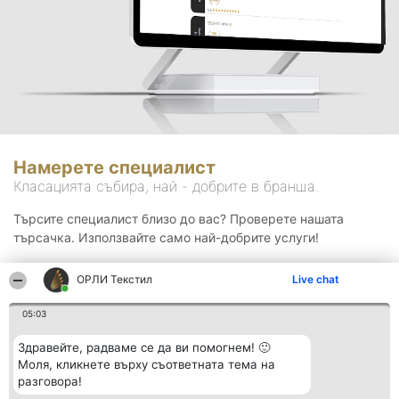
Намерете специалист
Класацията събира, най - добрите в бранша.
Търсите специалист близо до вас? Проверете нашата
търсачка. Използвайте само най-добрите услуги!
ОРЛИ Текстил
Live chat
Търсене
05:03
Здравейте, радваме се да ви помогнем! 🙂
Моля, кликнете върху съответната тема на
разговора!