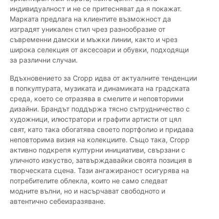
индивидуалност и не се притесняват да я покажат.
Марката предлага на клиентите възможност да
изградят уникален стил чрез разнообразие от
съвременни дамски и мъжки линии, както и чрез
широка селекция от аксесоари и обувки, подходящи
за различни случаи.
Вдъхновението за Cropp идва от актуалните тенденции
в попкултурата, музиката и динамиката на градската
среда, което се отразява в смелите и неповторими
дизайни. Брандът поддържа тясно сътрудничество с
художници, илюстратори и графити артисти от цял
свят, като така обогатява своето портфолио и придава
неповторима визия на колекциите. Също така, Cropp
активно подкрепя културни инициативи, свързани с
уличното изкуство, затвърждавайки своята позиция в
творческата сцена. Тази ангажираност осигурява на
потребителите облекла, които не само следват
модните вълни, но и насърчават свободното и
автентично себеизразяване.