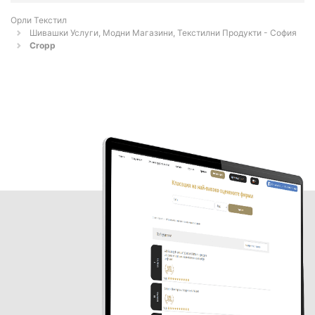
Орли Текстил
Шивашки Услуги, Модни Магазини, Текстилни Продукти - София
Cropp