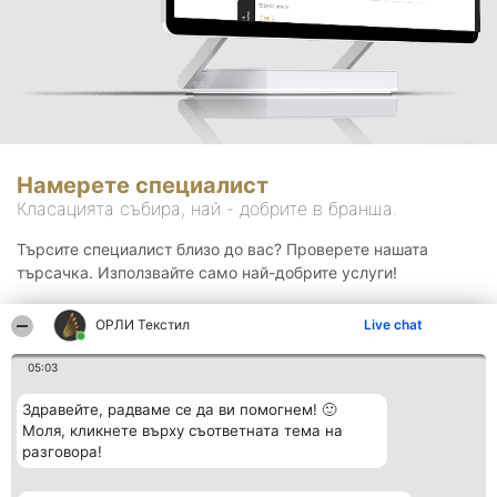
Намерете специалист
Класацията събира, най - добрите в бранша.
Търсите специалист близо до вас? Проверете нашата
търсачка. Използвайте само най-добрите услуги!
ОРЛИ Текстил
Live chat
Търсене
05:03
Здравейте, радваме се да ви помогнем! 🙂
Моля, кликнете върху съответната тема на
разговора!