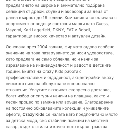
предлагането на широка и внимателно подбрана
селекция от дрехи, обувки и аксесоари за деца от
ранна възраст до 18 години. Компанията се отличава с
асортимент от водещи световни марки като Guess,
Mayoral, Karl Lagerfeld, DKNY, EA7 и Boboli,
гарантиращи високо качество и актуален дизайн.
Основана през 2004 година, фирмата отдава особено
значение на това пазаруването да носи удоволствие,
като предлага не само облекла, но и начин за
изразяване на индивидуалност и радост в детските
години. Екипът на Crazy Kids работи с
професионализъм и отдаденост, акцентирайки върху
високото ниво на обслужване и персонално
отношение. Услугите включват експресна доставка,
богат избор от сигурни начини на плащане, както и
лесен процес по замяна или връщане. Благодарение
на постоянно обновяваните колекции и уникалните
оферти,
Crazy Kids
се налага като предпочитано място
за детска мода, със стабилни позиции на местния
пазар, където стилът и качеството вървят ръка за