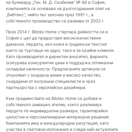
на булевард „Ген. М. Д. Скобелев“ № 49 в София,
компанията се основава на дългогодишния опит на
„Бибтекс“, чийто път започва през 1991 г., а
собственото производство се развива от 2002 г.
През 2014 г. Bibtex Home стартира дейността си в
София с цел да предоставя висококачествени
дамаски, пердета, еко кожи и градински текстил
както за търговци на едро, така и за крайни клиенти.
Като производител и директен вносител, фирмата
осигурява конкурентни цени и поддържа оптимални
складови наличности. Предлаганите артикули се
открояват с модерна визия и високо качество,
създадени от вътрешни специалисти и чрез
партньорства с европейски дизайнери.
Към предимствата на Bibtex Home се добавя и
собственото шивашко ателие, което реализира
пердета по индивидуални размери, гарантирайки
цялостни и персонализирани интериорни решения.
Компанията има и международна репутация, като
участва в световни изложения и следи най-актуалните