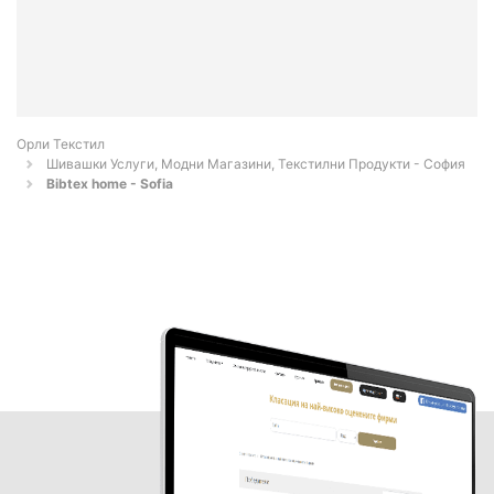
Орли Текстил
Шивашки Услуги, Модни Магазини, Текстилни Продукти - София
Bibtex home - Sofia