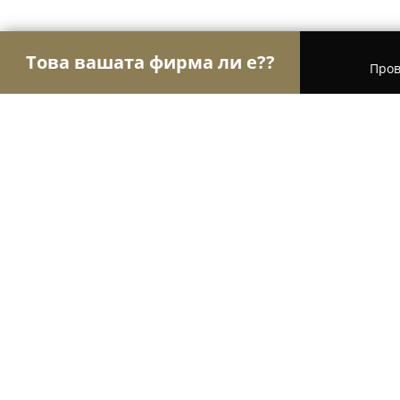
Това вашата фирма ли е??
Пров
Орли Текстил
Шивашки Услуги, Модни Магази
Biokarpet
8.6
(129)
София, бул. „Ботевградско шосе“ 348