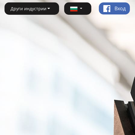
Вход
Други индустрии