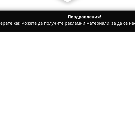
Поздравления!
ерете как можете да получите рекламни материали, за да се нас
ни, Текстилни Продукти - София
Biokarpet
Относно компанията:
Биокарпет
се разпознава кат
на висококачествени текстил
София на бул. „Ботевградско 
разнообразие от артикули, к
Покажи повече >>
всеки дом. Асортиментът вкл
винилови настилки, изискани 
интериорни решения.
Особен акцент се поставя въ