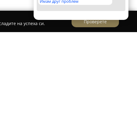
Имам друг проблем
Проверете
ладите на успеха си.
о утвърден експерт във вноса и предлагането
ни продукти за интериора. Със седалище в
шосе“ 348, компанията предоставя
оито допринасят за стилната атмосфера във
ючва луксозни и копринени килими, различни
пердета, както и богат избор от други
рху голямата селекция от модерни, класически