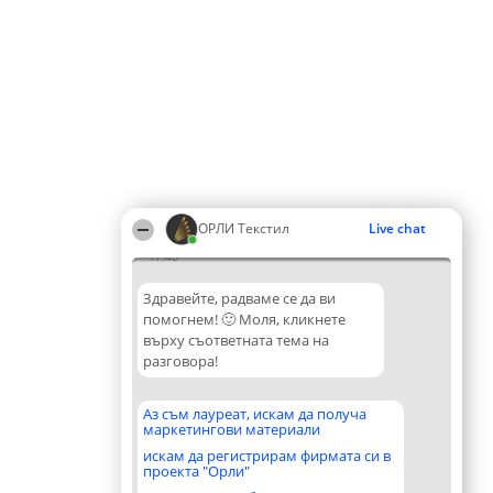
ОРЛИ Текстил
Live chat
17:40
Здравейте, радваме се да ви
помогнем! 🙂 Моля, кликнете
върху съответната тема на
разговора!
Аз съм лауреат, искам да получа
маркетингови материали
искам да регистрирам фирмата си в
проекта "Орли"