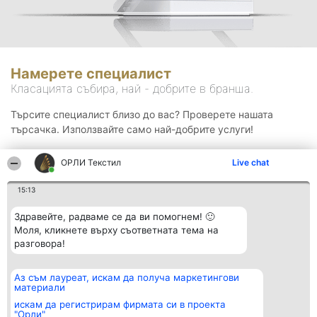
Намерете специалист
Класацията събира, най - добрите в бранша.
Търсите специалист близо до вас? Проверете нашата
търсачка. Използвайте само най-добрите услуги!
ОРЛИ Текстил
Live chat
Търсене
15:13
Здравейте, радваме се да ви помогнем! 🙂
Моля, кликнете върху съответната тема на
разговора!
Аз съм лауреат, искам да получа маркетингови
Организатор на
Класация
Контакти
материали
класиране
Победители
Контакти
Beautiful Company S.R.L.
Списък на
искам да регистрирам фирмата си в проекта
BulevardulAleea Timișul De
всички
"Орли"