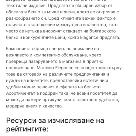
текстилни изделия. Предлага се обширен избор от
облекла и бельо за мъже и жени, което се откроява с
разнообразието си. Сред клиентите важен фактор е
отличното съотношение между цена и качество, като
често се изтъква високият стандарт на българското
бельо и конкурентните цени, които Elegance предлага.
Компанията обръща специално внимание на
вежливото и компетентно обслужване, което
превръща пазаруването в магазина в приятно
преживяване. Магазин Elegance се концентрира върху
това да отговаря на различните предпочитания и
нужди на клиентите, предоставяйки естетични и
удобни модни решения в сферата на бельото.
Асортиментът е подбран така, че всеки посетител да
може да намери артикули, които съчетават удобство,
модерна визия и качество.
Ресурси за изчисляване на
рейтингите: