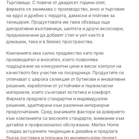
Търговище. С повече от двадесет години опит,
фирмата се занимава с производство, внос и търговия
на едро и дребно с пердета, дамаски и платове за
тапицерия. Продуктовата им гама обхваща още
декоративни възглавници, шалтета и други аксесоари,
предназначени да добавят стил и уют както в
домашни, така и в бизнес пространства.
Компанията има силно предимство като пряк
производител и вносител, което позволява
поддържане на конкурентни цени и висок контрол на
качеството без участие на посредници. Продуктите се
отличават с широка селекция от бутикови и иновативни
решения, изработени от устойчиви и първокласни
материали, които съчетават естетика и комфорт.
Фирмата предлага стандартни и индивидуални
решения, адаптирани към различни интериорни
предпочитания. Сред значимите фактори за доверието
към компанията са високите стандарти, внимание към
детайла и професионално обслужване. Mertex Home
следва актуалните тенденции в дизайна и предлага
бърза доставка и поръчки по индивидуален проект.