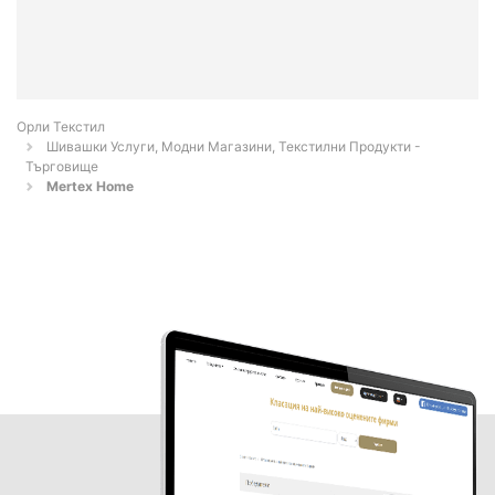
Орли Текстил
Шивашки Услуги, Модни Магазини, Текстилни Продукти -
Търговище
Mertex Home