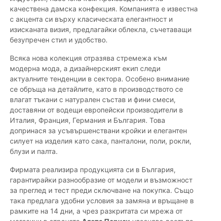
качествена дамска конфекция. Компанията е известна
с акцента си върху класическата елегантност и
изисканата визия, предлагайки облекла, съчетаващи
безупречен стил и удобство.
Всяка нова колекция отразява стремежа към
модерна мода, а дизайнерският екип следи
актуалните тенденции в сектора. Особено внимание
се обръща на детайлите, като в производството се
влагат тъкани с натурален състав и фини смеси,
доставяни от водещи европейски производители в
Италия, Франция, Германия и България. Това
допринася за усъвършенствани кройки и елегантен
силует на изделия като сака, панталони, поли, рокли,
блузи и палта.
Фирмата реализира продукцията си в България,
гарантирайки разнообразие от модели и възможност
за преглед и тест преди сключване на покупка. Също
така предлага удобни условия за замяна и връщане в
рамките на 14 дни, а чрез разкритата си мрежа от