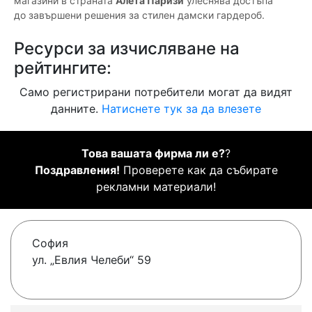
магазини в страната
Алета Паризи
улеснява достъпа
до завършени решения за стилен дамски гардероб.
Ресурси за изчисляване на
рейтингите:
Само регистрирани потребители могат да видят
данните.
Натиснете тук за да влезете
Това вашата фирма ли е?
?
Поздравления!
Проверете как да събирате
рекламни материали!
София
ул. „Евлия Челеби“ 59