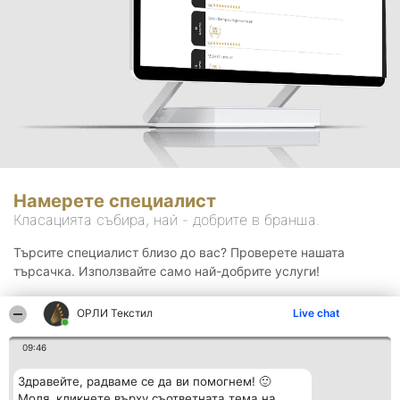
Намерете специалист
Класацията събира, най - добрите в бранша.
Търсите специалист близо до вас? Проверете нашата
търсачка. Използвайте само най-добрите услуги!
ОРЛИ Текстил
Live chat
Търсене
09:46
Здравейте, радваме се да ви помогнем! 🙂
Моля, кликнете върху съответната тема на