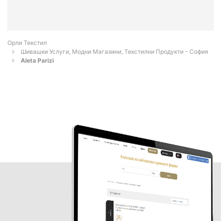
Орли Текстил
Шивашки Услуги, Модни Магазини, Текстилни Продукти - София
Aleta Parizi