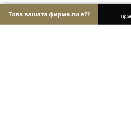
Това вашата фирма ли е??
Пров
Орли Текстил
Шивашки Услуги, Модни Магази
Работни дрехи
8.5
(5)
Варна, ул Атанас Москов 40
Покажи телефонния номер