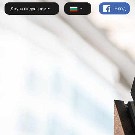
Вход
Други индустрии