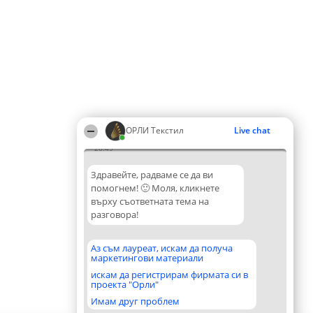
ОРЛИ Текстил
Live chat
20:49
Здравейте, радваме се да ви
помогнем! 🙂 Моля, кликнете
върху съответната тема на
разговора!
Аз съм лауреат, искам да получа
маркетингови материали
искам да регистрирам фирмата си в
проекта "Орли"
Имам друг проблем