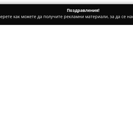
Поздравления!
ерете как можете да получите рекламни материали, за да се нас
ни, Текстилни Продукти - Варна
Работни дрехи
Относно компанията:
Работни дрехи
, базирана въ
утвърждава като значим дост
обувки. Фирмата разполага с 
така, че да покриват строгит
комфорт в разнообразни про
Основен акцент в дейността ѝ
практичността на всеки отде
употреба и доверена защита 
се възползват от експертно о