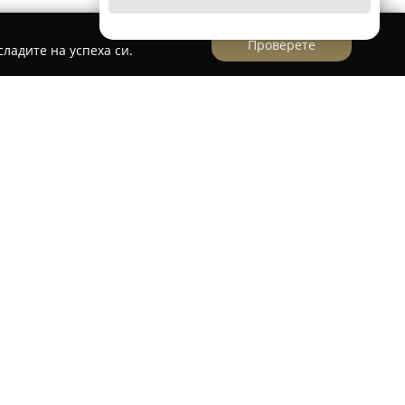
Проверете
ладите на успеха си.
в Варна на улица Атанас Москов 40, се
авчик на специализирани работни облекла и
богат избор от изделия, които са създадени
е стандарти за безопасност, устойчивост и
фесионални области.
 е поставен върху високото качество и
лен продукт, което гарантира продължителна
за потребителите. Клиентите на Работни дрехи
бслужване, както и от възможността да избират