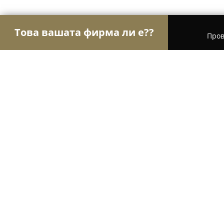
Това вашата фирма ли е??
Пров
Орли Текстил
Шивашки Услуги, Модни Магази
Кожени изделия 100% естествена
8.5
(5)
Баланите, Улица Юрий Венелин 6, 5300 Габров