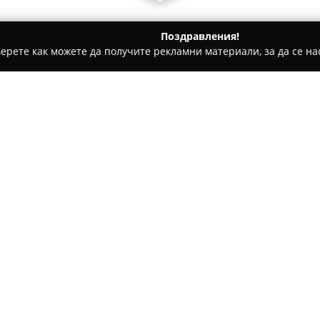
Поздравления!
ерете как можете да получите рекламни материали, за да се нас
ни, Текстилни Продукти - Баланите
Кожени изделия 100% 
 кожа
Относно компанията:
Фирмата
Кожени изделия 10
е утвърдена в сферата на пр
изработени от истинска кожа
ръчно създавани чанти, порт
Покажи повече >>
майстори кожари в държави к
Сред артикулите се открояват
които се внасят директно от
о, България
включва още разнообразие от 