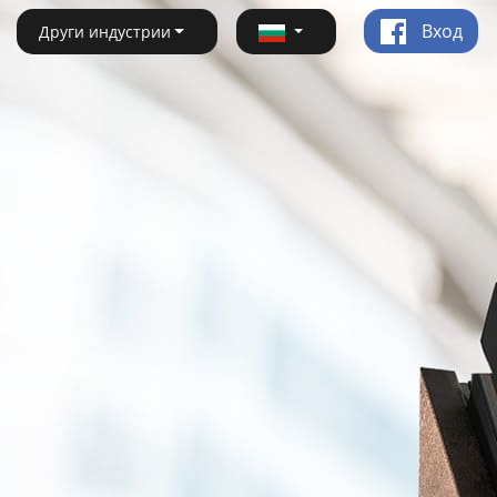
Вход
Други индустрии