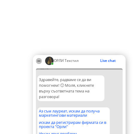
ОРЛИ Текстил
Live chat
08:14
Здравейте, радваме се да ви
помогнем! 🙂 Моля, кликнете
върху съответната тема на
разговора!
Аз съм лауреат, искам да получа
маркетингови материали
искам да регистрирам фирмата си в
проекта "Орли"
Имам друг проблем