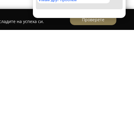
Проверете
ладите на успеха си.
естествена кожа
0% естествена кожа
, разположена в Габрово,
едлагането на висококачествени продукти,
. В продуктовия ѝ асортимент присъстват
фейли, колани и пуфове, произведени от
ато Мароко, Тунис и Индия.
 и съвременни чанти от естествена кожа,
 Флоренция, Италия. Колекцията на компанията
кожени облекла като якета, палта и елеци,