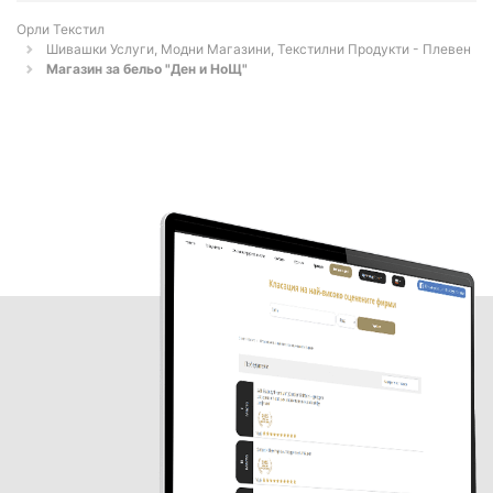
Орли Текстил
Шивашки Услуги, Модни Магазини, Текстилни Продукти - Плевен
Магазин за бельо "Ден и НоЩ"