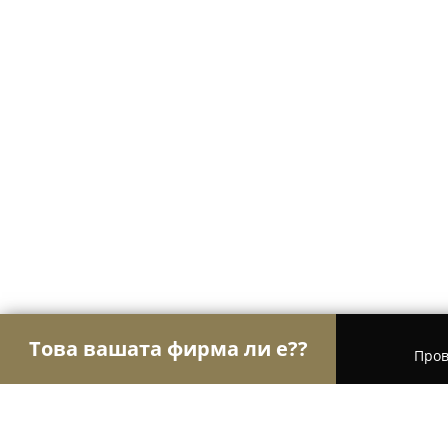
Това вашата фирма ли е??
Пров
Орли Текстил
Шивашки Услуги, Модни Магази