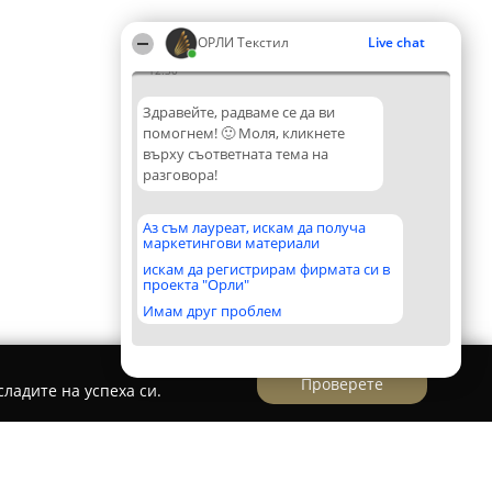
ОРЛИ Текстил
Live chat
12:30
Здравейте, радваме се да ви
помогнем! 🙂 Моля, кликнете
върху съответната тема на
разговора!
Аз съм лауреат, искам да получа
маркетингови материали
искам да регистрирам фирмата си в
проекта "Орли"
Имам друг проблем
Проверете
ладите на успеха си.