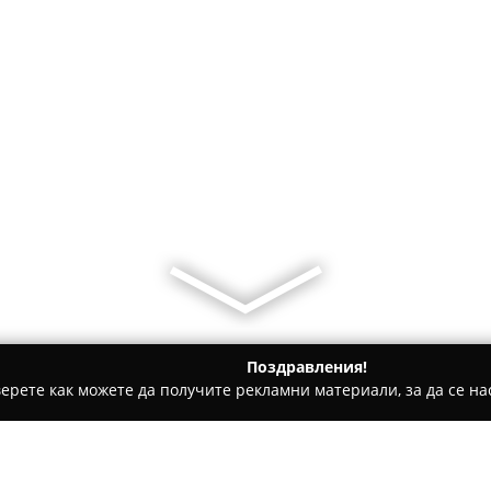
Поздравления!
ерете как можете да получите рекламни материали, за да се нас
ни, Текстилни Продукти - Лом
FLAIR Lom