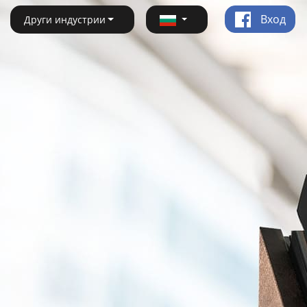
Вход
Други индустрии