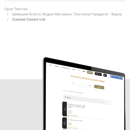
Орли Текстил
Шивашки Услуги, Модни Магазини, Текстилни Продукти - Варна
Custom Covers Ltd.