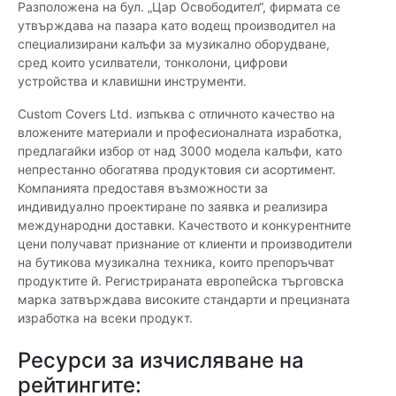
Разположена на бул. „Цар Освободител“, фирмата се
утвърждава на пазара като водещ производител на
специализирани калъфи за музикално оборудване,
сред които усилватели, тонколони, цифрови
устройства и клавишни инструменти.
Custom Covers Ltd. изпъква с отличното качество на
вложените материали и професионалната изработка,
предлагайки избор от над 3000 модела калъфи, като
непрестанно обогатява продуктовия си асортимент.
Компанията предоставя възможности за
индивидуално проектиране по заявка и реализира
международни доставки. Качеството и конкурентните
цени получават признание от клиенти и производители
на бутикова музикална техника, които препоръчват
продуктите й. Регистрираната европейска търговска
марка затвърждава високите стандарти и прецизната
изработка на всеки продукт.
Ресурси за изчисляване на
рейтингите: