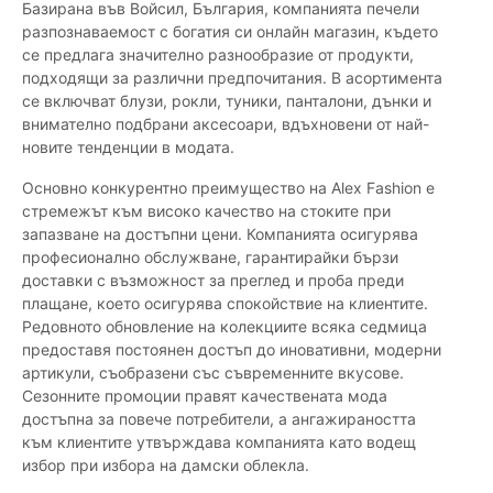
Базирана във Войсил, България, компанията печели
разпознаваемост с богатия си онлайн магазин, където
се предлага значително разнообразие от продукти,
подходящи за различни предпочитания. В асортимента
се включват блузи, рокли, туники, панталони, дънки и
внимателно подбрани аксесоари, вдъхновени от най-
новите тенденции в модата.
Основно конкурентно преимущество на Alex Fashion е
стремежът към високо качество на стоките при
запазване на достъпни цени. Компанията осигурява
професионално обслужване, гарантирайки бързи
доставки с възможност за преглед и проба преди
плащане, което осигурява спокойствие на клиентите.
Редовното обновление на колекциите всяка седмица
предоставя постоянен достъп до иновативни, модерни
артикули, съобразени със съвременните вкусове.
Сезонните промоции правят качествената мода
достъпна за повече потребители, а ангажираността
към клиентите утвърждава компанията като водещ
избор при избора на дамски облекла.