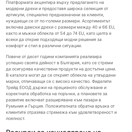
Платформата акцентира върху предлагането на
модерни дрехи и предоставя широка селекция от
артикули, специално предназначени за клиенти,
нуждаещи се от по-големи размери. Асортиментът
включва дамски дрехи с размери между 40 и 66 EU,
както и мъжки облекла от 54 до 74 EU, като целта е
всеки да открие подходящи модни решения за
комфорт и стил в различни ситуации.
Повече от десет години компанията реализира
успешно своята дейност в България, като се стреми
да осигурява качествени продукти на достъпни цени.
В каталога могат да се открият облекла на утвърдени
марки, отличаващи се с високо качество. Фиделити
Трейд ЕООД държи на прецизното обслужване и
коректната обработка на поръчки, а плановете за
развитие включват разширяване към пазари в
Румъния и Гърция. Положителната обратна връзка от
клиентите отразява стремежа към удовлетвореност и
лоялност.