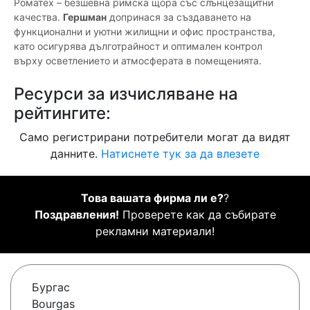
Роматех – безшевна римска щора със слънцезащитни
качества.
Гершман
допринася за създаването на
функционални и уютни жилищни и офис пространства,
като осигурява дълготрайност и оптимален контрол
върху осветлението и атмосферата в помещенията.
Ресурси за изчисляване на
рейтингите:
Само регистрирани потребители могат да видят
данните.
Натиснете тук за да влезете
Това вашата фирма ли е?
?
Поздравления!
Проверете как да събирате
рекламни материали!
Бургас
Bourgas