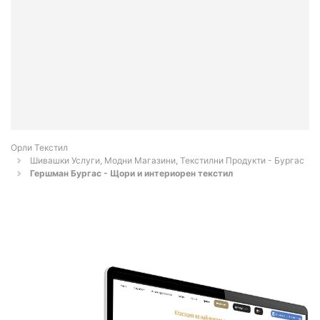
Орли Текстил
Шивашки Услуги, Модни Магазини, Текстилни Продукти - Бургас
Гершман Бургас - Щори и интериорен текстил