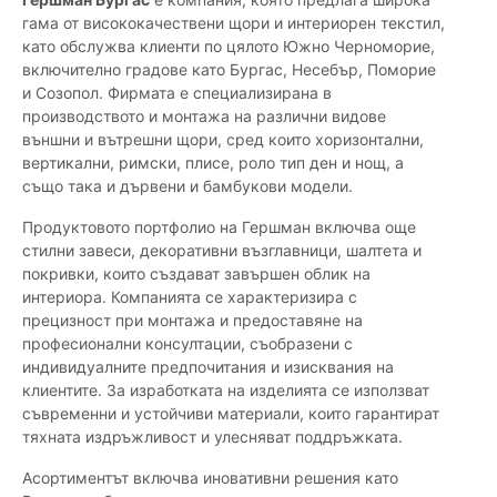
гама от висококачествени щори и интериорен текстил,
като обслужва клиенти по цялото Южно Черноморие,
включително градове като Бургас, Несебър, Поморие
и Созопол. Фирмата е специализирана в
производството и монтажа на различни видове
външни и вътрешни щори, сред които хоризонтални,
вертикални, римски, плисе, роло тип ден и нощ, а
също така и дървени и бамбукови модели.
Продуктовото портфолио на Гершман включва още
стилни завеси, декоративни възглавници, шалтета и
покривки, които създават завършен облик на
интериора. Компанията се характеризира с
прецизност при монтажа и предоставяне на
професионални консултации, съобразени с
индивидуалните предпочитания и изисквания на
клиентите. За изработката на изделията се използват
съвременни и устойчиви материали, които гарантират
тяхната издръжливост и улесняват поддръжката.
Асортиментът включва иновативни решения като