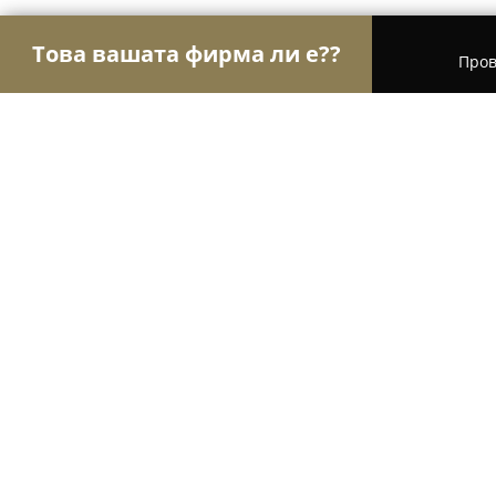
Това вашата фирма ли е??
Пров
Орли Текстил
Шивашки Услуги, Модни Магази
Шивашко Ателие - ЕООД Румяна 
9.1
(35)
Шумен, ул. "Цар Иван Александър" 66 гр. Шум
Покажи телефонния номер