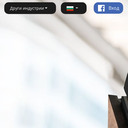
Вход
Други индустрии