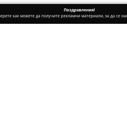
Поздравления!
ерете как можете да получите рекламни материали, за да се нас
ни, Текстилни Продукти - Шумен
Шивашко Ателие - ЕООД 
Каракашева Сансоуси
Относно компанията:
На адрес улица „Цар Иван Ал
Шивашко ателие Румяна Ка
текстилната индустрия. Комп
разнообразни шивашки услуги
дребно, така и на едро. С дъ
към обслужване на индивиду
ен
текстилни решения, както и н
материали и аксесоари.
Благодарение на съчетаванет