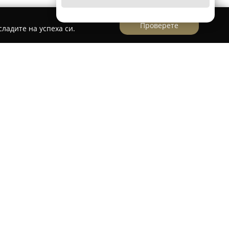
Проверете
ладите на успеха си.
Румяна Каракашева Сансоуси
ександър“ 66 в град Шумен се намира
ракашева Сансоуси
, което играе важна роля в
анията развива дейност, включваща
 и търговска активност, с продажби както на
лгогодишен опит в областта фирмата е насочена
ални клиенти, които търсят персонализирани
а бизнес клиенти, нуждаещи се от доставки на
о на качествени шивашки услуги с предлагане