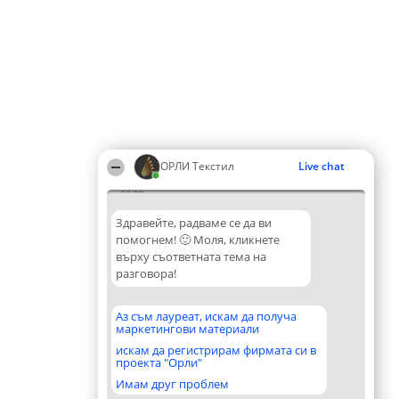
ОРЛИ Текстил
Live chat
03:22
Здравейте, радваме се да ви
помогнем! 🙂 Моля, кликнете
върху съответната тема на
разговора!
Аз съм лауреат, искам да получа
маркетингови материали
искам да регистрирам фирмата си в
проекта "Орли"
Имам друг проблем