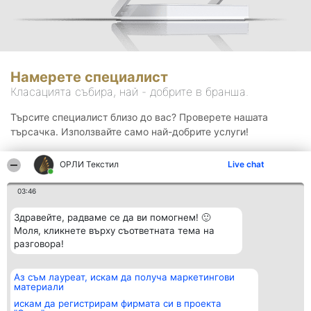
Намерете специалист
Класацията събира, най - добрите в бранша.
Търсите специалист близо до вас? Проверете нашата
търсачка. Използвайте само най-добрите услуги!
ОРЛИ Текстил
Live chat
Търсене
03:46
Здравейте, радваме се да ви помогнем! 🙂
Моля, кликнете върху съответната тема на
разговора!
Аз съм лауреат, искам да получа маркетингови
Организатор на
Класация
Контакти
материали
класиране
Победители
Контакти
Beautiful Company S.R.L.
Списък на
искам да регистрирам фирмата си в проекта
BulevardulAleea Timișul De
всички