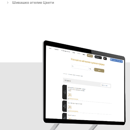
Шивашко ателие Цвети