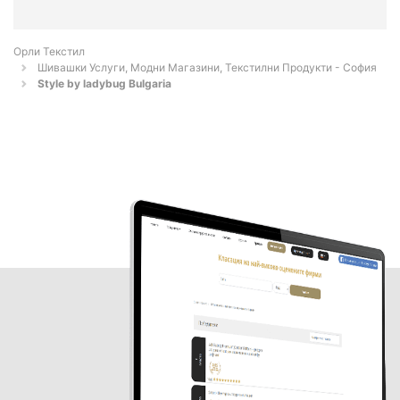
Орли Текстил
Шивашки Услуги, Модни Магазини, Текстилни Продукти - София
Style by ladybug Bulgaria