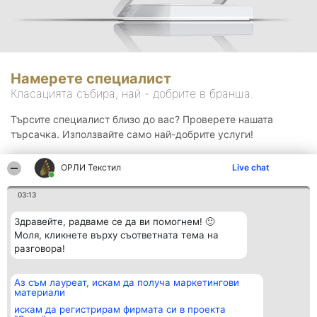
Намерете специалист
Класацията събира, най - добрите в бранша.
Търсите специалист близо до вас? Проверете нашата
търсачка. Използвайте само най-добрите услуги!
ОРЛИ Текстил
Live chat
Търсене
03:13
Здравейте, радваме се да ви помогнем! 🙂
Моля, кликнете върху съответната тема на
разговора!
Аз съм лауреат, искам да получа маркетингови
Организатор на
Класация
Контакти
материали
класиране
Победители
Контакти
Beautiful Company S.R.L.
Списък на
искам да регистрирам фирмата си в проекта
BulevardulAleea Timișul De
всички