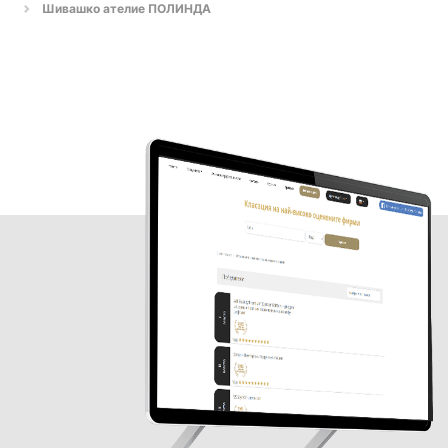
Шивашко ателие ПОЛИНДА