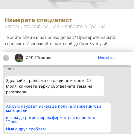
Намерете специалист
Класацията събира, най - добрите в бранша.
Търсите специалист близо до вас? Проверете нашата
търсачка. Използвайте само най-добрите услуги!
ОРЛИ Текстил
Live chat
Търсене
19:58
Здравейте, радваме се да ви помогнем! 🙂
Моля, кликнете върху съответната тема на
разговора!
Аз съм лауреат, искам да получа маркетингови
Организатор на
Класация
Контакти
материали
класиране
Победители
Контакти
Beautiful Company S.R.L.
Списък на
искам да регистрирам фирмата си в проекта
BulevardulAleea Timișul De
всички
"Орли"
Sus Nr. 2, Bl. A30, Sc. A, Et.
победители
Имам друг проблем
4, Ap. 13
Правила
București 53-238
Статут/Устав