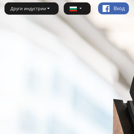
Вход
Други индустрии