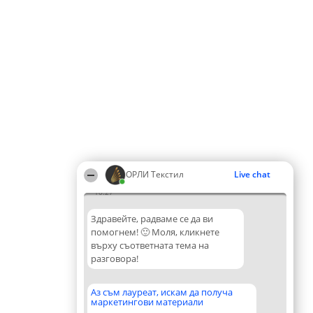
ОРЛИ Текстил
Live chat
10:27
Здравейте, радваме се да ви
помогнем! 🙂 Моля, кликнете
върху съответната тема на
разговора!
Аз съм лауреат, искам да получа
маркетингови материали