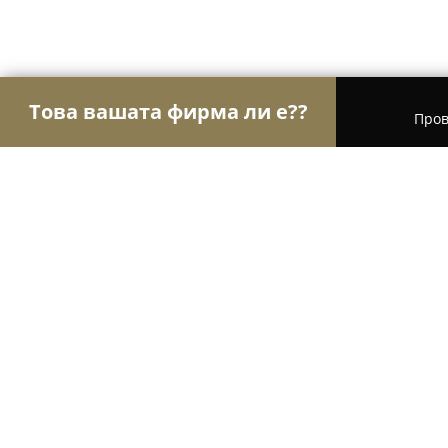
Това вашата фирма ли е??
Пров
Орли Текстил
Шивашки Услуги, Модни Магази
Шивашко Ателие Двете кръцки
9
(66)