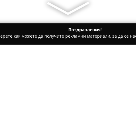
Поздравления!
ерете как можете да получите рекламни материали, за да се нас
ни, Текстилни Продукти - София
Шивашко Ателие Двете 
Относно компанията:
Разположено в центъра на С
отличава като реномирано име
Компанията предоставя раз
включващи точни корекции н
Покажи повече >>
костюми до ежедневни дънки 
изработка, осигуряваща идеал