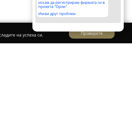
искам да регистрирам фирмата си в
проекта "Орли"
Имам друг проблем
Проверете
ладите на успеха си.
кръцки
офия,
Шивашко Ателие Двете кръцки
се
 в областта на текстилните услуги.
нообразни професионални шивашки решения,
а различни видове облекла – от официални
и панталони. Клиентите получават експертна
но пасване на всяка дреха.