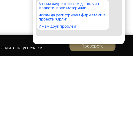
Аз съм лауреат, искам да получа
маркетингови материали
искам да регистрирам фирмата си в
проекта "Орли"
Имам друг проблем
Проверете
ладите на успеха си.
Textile
ставлява водеща българска фирма, която е
вото и търговията с интериорен текстил за
ели. Базирана в град Бургас, компанията
дамаски, завеси, пердета и щори, насочени