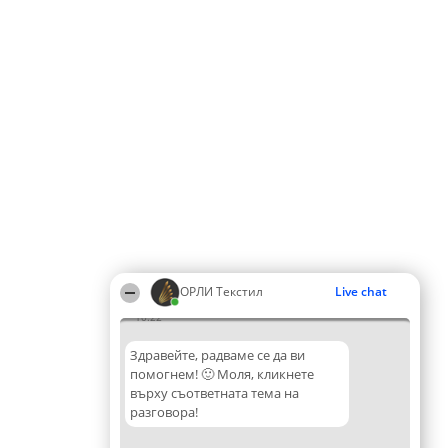
ОРЛИ Текстил
Live chat
10:22
Здравейте, радваме се да ви
помогнем! 🙂 Моля, кликнете
върху съответната тема на
разговора!