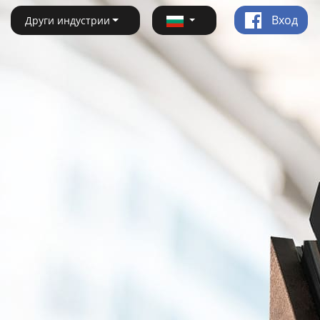
Вход
Други индустрии