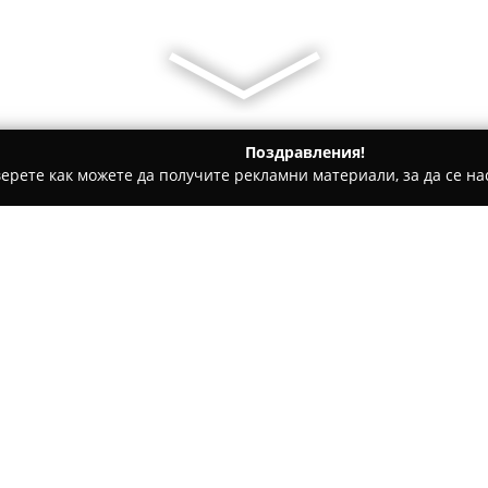
Поздравления!
ерете как можете да получите рекламни материали, за да се нас
и, Текстилни Продукти - Бургас
Томатекс / Tomatex Home 
Относно компанията:
Томатекс Хоум Текстил
пред
специализирана в производст
дома, офиса, заведения и хот
разполага с обширна гама от 
Покажи повече >>