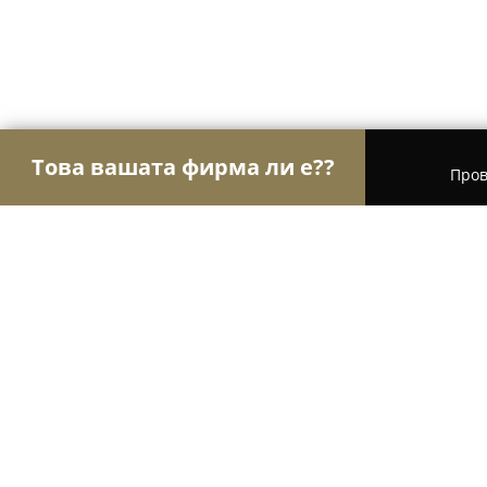
Това вашата фирма ли е??
Пров
Орли Текстил
Шивашки Услуги, Модни Магазин
Томатекс / Tomatex Home Textile