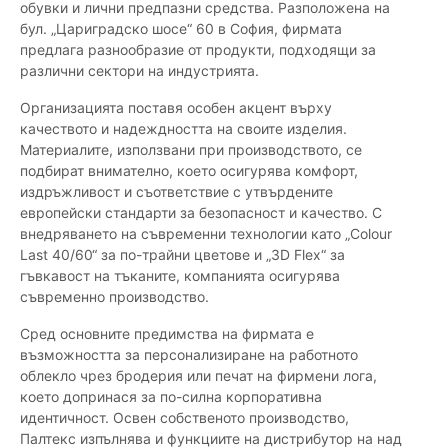
обувки и лични предпазни средства. Разположена на
бул. „Цариградско шосе“ 60 в София, фирмата
предлага разнообразие от продукти, подходящи за
различни сектори на индустрията.
Организацията поставя особен акцент върху
качеството и надеждността на своите изделия.
Материалите, използвани при производството, се
подбират внимателно, което осигурява комфорт,
издръжливост и съответствие с утвърдените
европейски стандарти за безопасност и качество. С
внедряването на съвременни технологии като „Colour
Last 40/60“ за по-трайни цветове и „3D Flex“ за
гъвкавост на тъканите, компанията осигурява
съвременно производство.
Сред основните предимства на фирмата е
възможността за персонализиране на работното
облекло чрез бродерия или печат на фирмени лога,
което допринася за по-силна корпоративна
идентичност. Освен собственото производство,
Палтекс изпълнява и функциите на дистрибутор на над