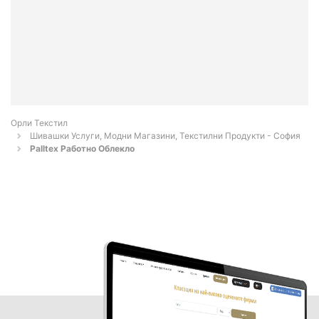
Орли Текстил
Шивашки Услуги, Модни Магазини, Текстилни Продукти - София
Palltex Работно Облекло