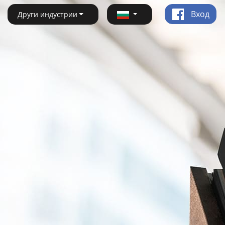
Вход
Други индустрии