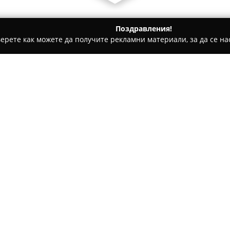
Поздравления!
ерете как можете да получите рекламни материали, за да се нас
ни, Текстилни Продукти - София
Outlet55th
Относно компанията:
Основана през 2009 година,
O
водещите имена сред моднит
селекция от маркови продукти
така и от предишни сезони, к
Покажи повече >>
качество и достъпните цени.
разнообразие от дамски и мъ
марки от Европа и света.
Само за кратък период от вре