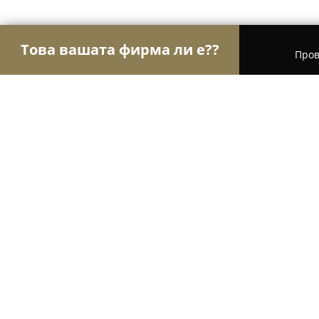
Това вашата фирма ли е??
Пров
Орли Текстил
Шивашки Услуги, Модни Магази
Outlet55th
8.4
(143)
София, бул. „Витоша“ 25