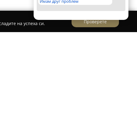
Имам друг проблем
Проверете
ладите на успеха си.
utlet55th
постепенно се превръща в едно от
е компании в България. Фирмата предлага
, които включват стоки както от настоящи,
ато основен акцент се поставя върху високото
 В продуктовата си гама компанията включва
жки дрехи, обувки и аксесоари на известни
ме, Outlet55th разширява дейността си,