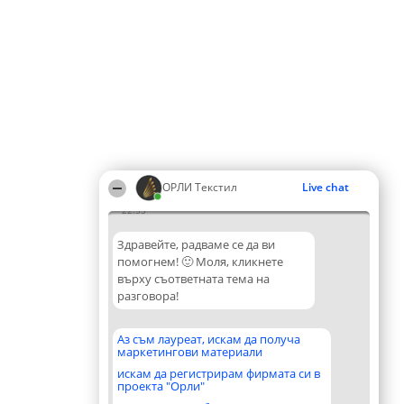
ОРЛИ Текстил
Live chat
22:53
Здравейте, радваме се да ви
помогнем! 🙂 Моля, кликнете
върху съответната тема на
разговора!
Аз съм лауреат, искам да получа
маркетингови материали
искам да регистрирам фирмата си в
проекта "Орли"