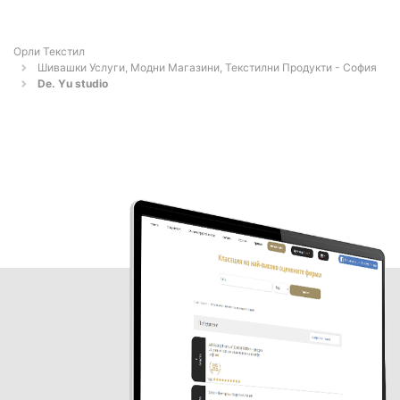
Орли Текстил
Шивашки Услуги, Модни Магазини, Текстилни Продукти - София
Dе. Yu studio