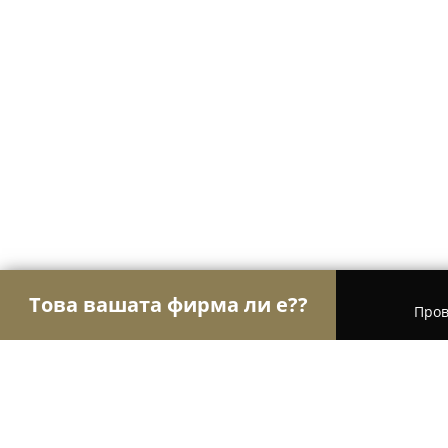
Това вашата фирма ли е??
Пров
Орли Текстил
Шивашки Услуги, Модни Магазин