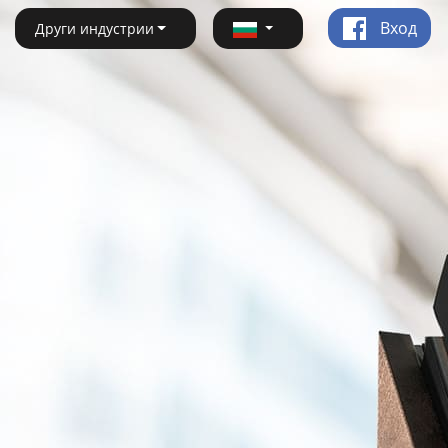
Вход
Други индустрии