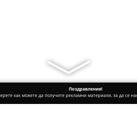
Поздравления!
ерете как можете да получите рекламни материали, за да се нас
и, Текстилни Продукти - Габрово
Разград