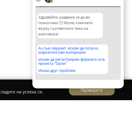
20:15
Здравейте, радваме се да ви
помогнем! 🙂 Моля, кликнете
върху съответната тема на
разговора!
Аз съм лауреат, искам да получа
маркетингови материали
искам да регистрирам фирмата си в
проекта "Орли"
Имам друг проблем
Проверете
ладите на успеха си.