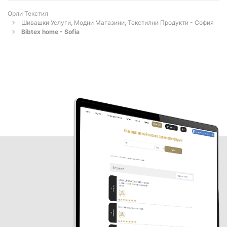
Орли Текстил
Шивашки Услуги, Модни Магазини, Текстилни Продукти - София
Bibtex home - Sofia