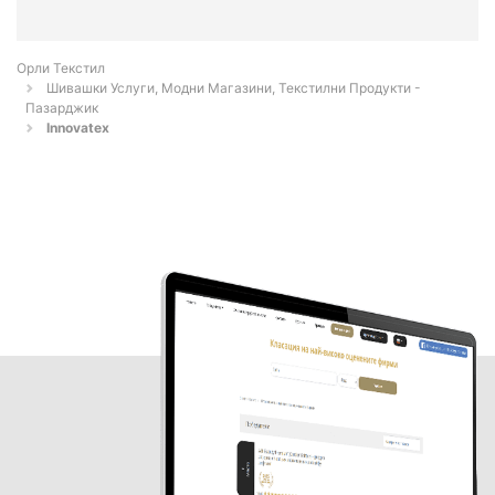
Орли Текстил
Шивашки Услуги, Модни Магазини, Текстилни Продукти -
Пазарджик
Innovatex