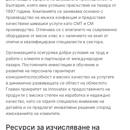
България, която има успешно присъствие на пазара от
1997 година. Компанията се занимава основно с
производство на мъжка конфекция и предоставя
качествени шивашки услуги като CMT и CM
производство. Отличава се с влагането на съвременно
оборудване от висок клас и с наличието на екип от
опитни и квалифицирани специалисти в сектора.
Организацията осигурява добри условия на труд и
работи с клиенти и партньори от международни
пазари. Постоянните инвестиции в обучение и
развитие на персонала гарантират
конкурентоспособност и високо качество на услугите
в динамично развиващата се област на облеклото.
Главен приоритет за Innovatex е предоставянето на
продукти с висока степен на изработка и надеждно
качество, като се отделя специално внимание на
детайла и се предлагат иновативни решения според
изискванията на клиентите.
Ресурси за изчисляване на