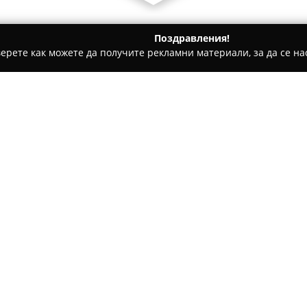
Поздравления!
ерете как можете да получите рекламни материали, за да се нас
ни, Текстилни Продукти - Варна
ЩАМПА.БГ - Тениски с на
и щампи
Относно компанията:
Щампа.бг
представлява утвъ
сферата на рекламния печат 
Фирмата разполага с богат о
тениски и други видове текст
Покажи повече >>
качеството на изработка. Др
мастила и консумативи, за д
продуктите си.
Основана през юли 2020 годи