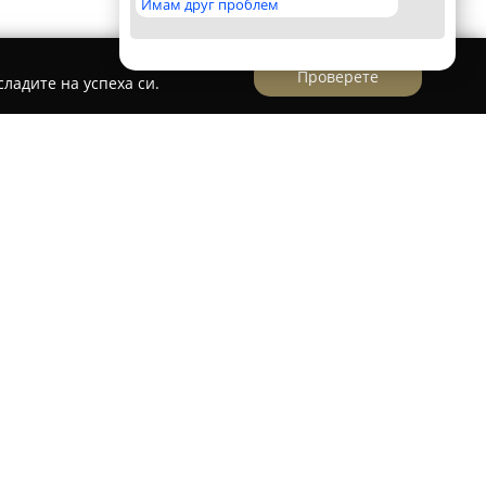
Имам друг проблем
Проверете
ладите на успеха си.
дписи и щампи
рдена компания във Варна, специализирана в
и персонализираните текстилни продукти.
пит в създаването на уникални дизайни за
илни изделия, като поставя акцент върху
ужеството използва само оригинални машини,
а осигури дълготрайни и наситени цветове на
на, онлайн платформата на Щампа.бг обслужва