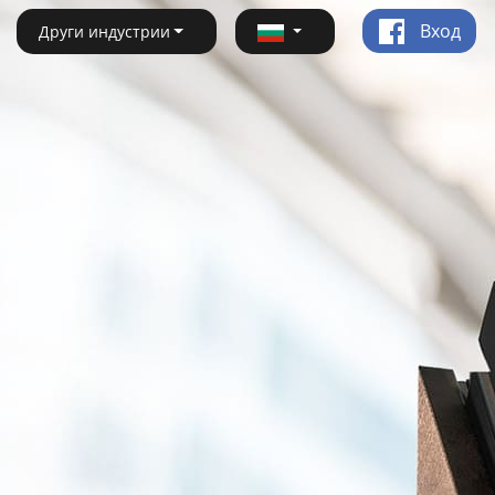
Вход
Други индустрии