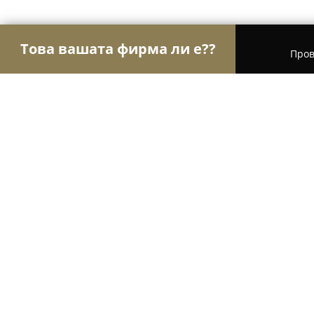
Това вашата фирма ли е??
Пров
Орли Текстил
Шивашки Услуги, Модни Магази
ЩАМПА.БГ - Тениски с надписи 
9.8
(71)
Варна, ул. „Доктор Петър Берон“ 1