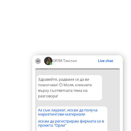
ОРЛИ Текстил
Live chat
15:55
Здравейте, радваме се да ви
помогнем! 🙂 Моля, кликнете
върху съответната тема на
разговора!
Аз съм лауреат, искам да получа
маркетингови материали
искам да регистрирам фирмата си в
проекта "Орли"