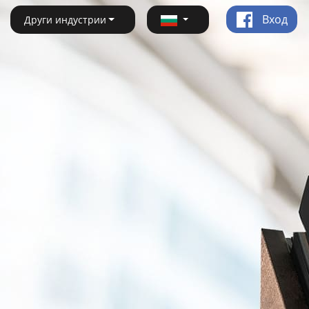
Вход
Други индустрии