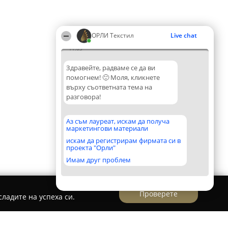
ОРЛИ Текстил
Live chat
11:03
Здравейте, радваме се да ви
помогнем! 🙂 Моля, кликнете
върху съответната тема на
разговора!
Аз съм лауреат, искам да получа
маркетингови материали
искам да регистрирам фирмата си в
проекта "Орли"
Имам друг проблем
Проверете
ладите на успеха си.