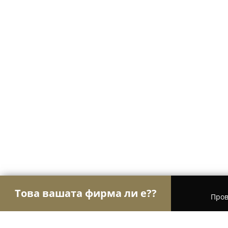
Това вашата фирма ли е??
Пров