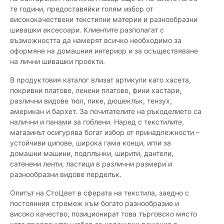
те години, предоставяйки голям избор от
висококачествени текстилни материи и разнообразни
шивашки аксесоари. Клиентите разполагат с
възможността да намерят всичко необходимо за
оформяне на домашния интериор и за осъществяване
на лични шивашки проекти.
В продуктовия каталог влизат артикули като хасета,
покривни платове, ленени платове, фини хастари,
различни видове тюл, пике, дюшеклък, тензух,
американ и бархет. За почитателите на ръкоделието са
налични и панами за гоблени. Наред с текстилите,
магазинът осигурява богат избор от принадлежности –
устойчиви ципове, широка гама конци, игли за
домашни машини, подплънки, ширити, дантели,
сатенени ленти, ластици в различни размери и
разнообразни видове перделък.
Опитът на СтоЦвет в сферата на текстила, заедно с
постоянния стремеж към богато разнообразие и
високо качество, позиционират това търговско място