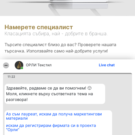
Намерете специалист
Класацията събира, най - добрите в бранша.
Търсите специалист близо до вас? Проверете нашата
търсачка. Използвайте само най-добрите услуги!
ОРЛИ Текстил
Live chat
Търсене
11:22
Здравейте, радваме се да ви помогнем! 🙂
Моля, кликнете върху съответната тема на
разговора!
Аз съм лауреат, искам да получа маркетингови
Организатор на
Класация
Контакти
материали
класиране
Победители
Контакти
Beautiful Company S.R.L.
Списък на
искам да регистрирам фирмата си в проекта
BulevardulAleea Timișul De
всички
"Орли"
Sus Nr. 2, Bl. A30, Sc. A, Et.
победители