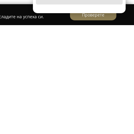
Проверете
ладите на успеха си.
ки и абитуриентски рокли
е известен бранд, специализиран в
ото на булчински и абитуриентски рокли,
 впечатляващи визии за специални поводи.
ка се гради върху стремежа към
ята на съвременните, активни жени, които
тната визия.
te бутик, се отличават със стилна визия,
нденции в модата, подчертавайки
ите качества на всяка клиентка. Особен