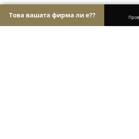
Това вашата фирма ли е??
Пров
Орли Текстил
Шивашки Услуги, Модни Магази
Likaste boutique-Булчински и аби
8.8
(11)
Звездица, ул.Кръстю Мирски 5
Покажи телефонния номер