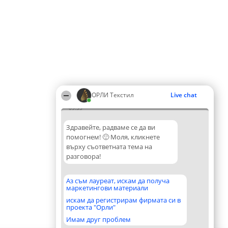
ОРЛИ Текстил
Live chat
09:35
Здравейте, радваме се да ви
помогнем! 🙂 Моля, кликнете
върху съответната тема на
разговора!
Аз съм лауреат, искам да получа
маркетингови материали
искам да регистрирам фирмата си в
проекта "Орли"
Имам друг проблем