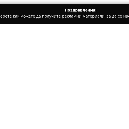
Поздравления!
ерете как можете да получите рекламни материали, за да се нас
ни, Текстилни Продукти - Варна
Likaste boutique-Булчинс
туриентски рокли
Относно компанията:
Likaste boutique
от Звездица 
проектирането и производств
насочен към създаването на
Основната концепция на бути
Покажи повече >>
удовлетворение на изисквани
ценят уникалността и перфек
Моделите, предлагани от Likas
отговаряща на най-новите те
женствеността и индивидуалн