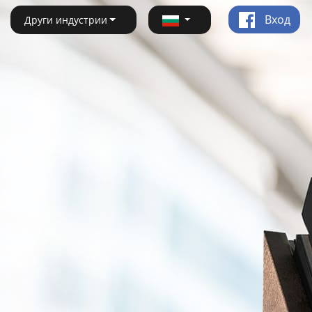
Вход
Други индустрии