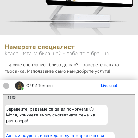
Намерете специалист
Класацията събира, най - добрите в бранша.
Търсите специалист близо до вас? Проверете нашата
търсачка. Използвайте само най-добрите услуги!
ОРЛИ Текстил
Live chat
Търсене
18:05
Здравейте, радваме се да ви помогнем! 🙂
Моля, кликнете върху съответната тема на
разговора!
Аз съм лауреат, искам да получа маркетингови
Организатор на
Класация
Контакти