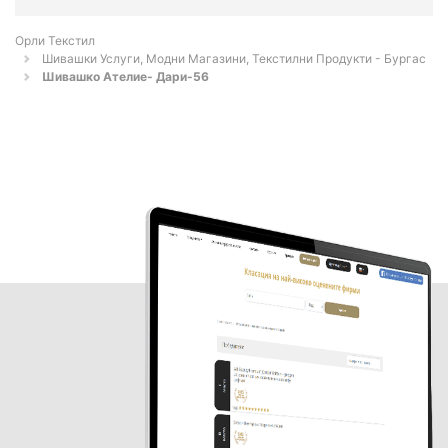
Орли Текстил
Шивашки Услуги, Модни Магазини, Текстилни Продукти - Бургас
Шивашко Ателие- Дари-56