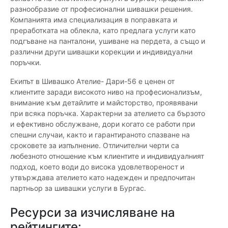
разнообразие от професионални шивашки решения.
Компанията има специализация в поправката и
преработката на облекла, като предлага услуги като
подгъване на панталони, ушиване на пердета, а също и
различни други шивашки корекции и индивидуални
поръчки.
Екипът в Шивашко Ателие- Дари-56 е ценен от
клиентите заради високото ниво на професионализъм,
внимание към детайлите и майсторство, проявявани
при всяка поръчка. Характерни за ателието са бързото
и ефективно обслужване, дори когато се работи при
спешни случаи, както и гарантираното спазване на
сроковете за изпълнение. Отличителни черти са
любезното отношение към клиентите и индивидуалният
подход, което води до висока удовлетвореност и
утвърждава ателието като надежден и предпочитан
партньор за шивашки услуги в Бургас.
Ресурси за изчисляване на
рейтингите: