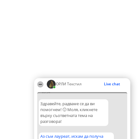
ОРЛИ Текстил
Live chat
03:54
Здравейте, радваме се да ви
помогнем! 🙂 Моля, кликнете
върху съответната тема на
разговора!
Аз съм лауреат, искам да получа