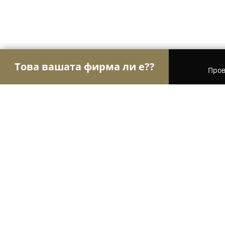
Това вашата фирма ли е??
Пров
Орли Текстил
Шивашки Услуги, Модни Магази
JULI Couture