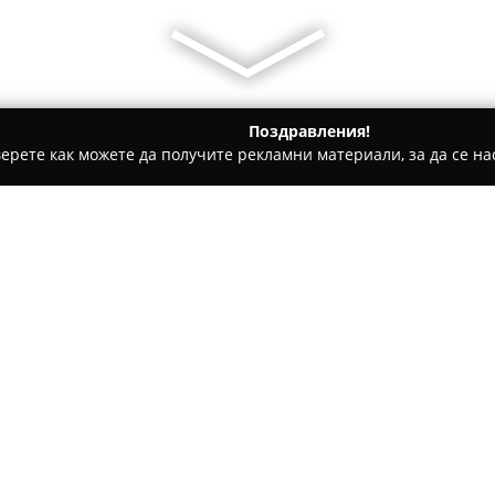
Поздравления!
ерете как можете да получите рекламни материали, за да се нас
ни, Текстилни Продукти - София
JULI Couture
Относно компанията:
JULI Couture
се е утвърдила 
България, предоставяйки сти
тази модна къща се намира в 
е насочен към създаването н
Покажи повече >>
клиентите да изразяват своя