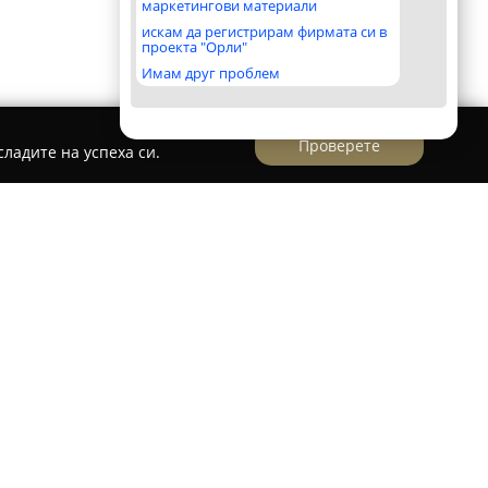
маркетингови материали
искам да регистрирам фирмата си в
проекта "Орли"
Имам друг проблем
Проверете
ладите на успеха си.
като водещо име в модната индустрия в
лни и впечатляващи облекла. Централата на
София, на улица "Нишава" 159, като фокусът ѝ
а оригинални колекции, които вдъхновяват
та индивидуалност чрез мода. Асортиментът на