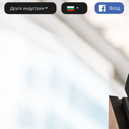
Вход
Други индустрии