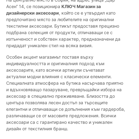
Асен“ 14, се позиционира
КЛЮЧ Магазин за
дизайнерски аксесоари
, който се е утвърдил като
предпочитано място за любителите на оригинални
текстилни аксесоари. Бутикът предоставя прецизно
подбрана селекция от продукти, отличаващи се с
изтънченост и собствен характер, предназначени да
придадат уникален стил на всяка визия.
Особен акцент магазинът поставя върху
индивидуалността и оригиналния подход към
аксесоарите, като всички артикули съчетават
актуални модни влияния с класически елементи.
Специалната атмосфера на бутика насърчава приятно
и вдъхновяващо пазаруване, превръщайки избора на
аксесоар в специално преживяване. Близостта до
центъра позволява лесен достъп за търсещите
елегантни и отличаващи се допълнения към гардероба,
различаващи се от масовите предложения. Всички
аксесоари са с гарантирано качество и уникален
дизайн от текстилния бранш.