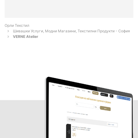
Орли Текстил
Шивашки Услуги, Модни Магазини, Текстилни Продукти - София
VERNE Atelier