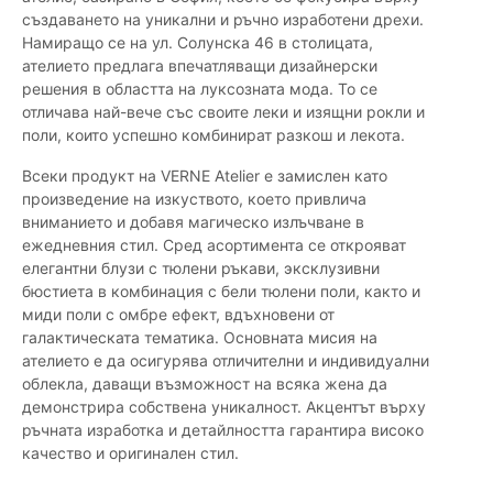
създаването на уникални и ръчно изработени дрехи.
Намиращо се на ул. Солунска 46 в столицата,
ателието предлага впечатляващи дизайнерски
решения в областта на луксозната мода. То се
отличава най-вече със своите леки и изящни рокли и
поли, които успешно комбинират разкош и лекота.
Всеки продукт на VERNE Atelier е замислен като
произведение на изкуството, което привлича
вниманието и добавя магическо излъчване в
ежедневния стил. Сред асортимента се открояват
елегантни блузи с тюлени ръкави, эксклузивни
бюстиета в комбинация с бели тюлени поли, както и
миди поли с омбре ефект, вдъхновени от
галактическата тематика. Основната мисия на
ателието е да осигурява отличителни и индивидуални
облекла, даващи възможност на всяка жена да
демонстрира собствена уникалност. Акцентът върху
ръчната изработка и детайлността гарантира високо
качество и оригинален стил.